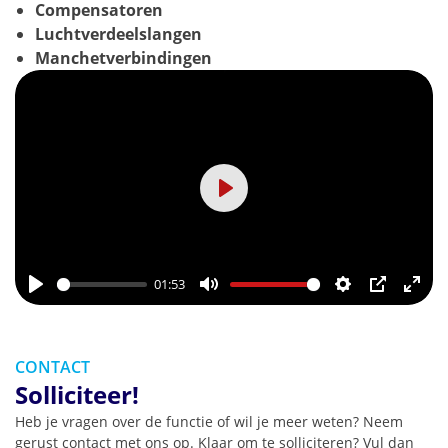
Compensatoren
Luchtverdeelslangen
Manchetverbindingen
Play
01:53
Play
Mute
Settings
PIP
Ente
full
CONTACT
Solliciteer!
Heb je vragen over de functie of wil je meer weten? Neem
gerust contact met ons op. Klaar om te solliciteren? Vul dan