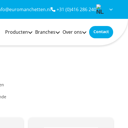
nfo@euromanchetten.nl
+31 (0)416 286 240
Producten
Branches
Over ons
Contact
 en
ende