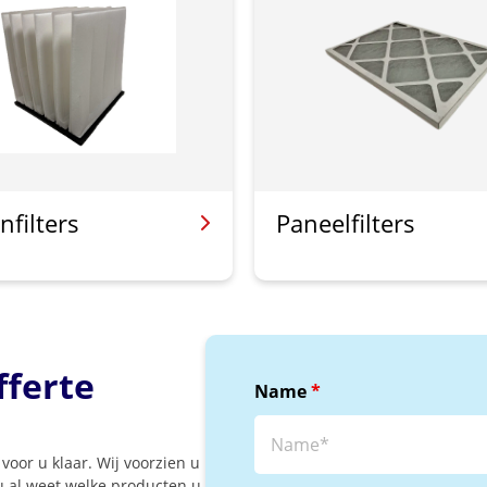
nfilters
Paneelfilters
fferte
Name
*
voor u klaar. Wij voorzien u
 u al weet welke producten u