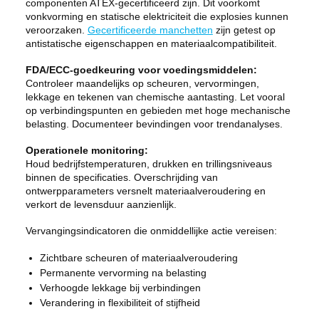
componenten ATEX-gecertificeerd zijn. Dit voorkomt
vonkvorming en statische elektriciteit die explosies kunnen
veroorzaken.
Gecertificeerde manchetten
zijn getest op
antistatische eigenschappen en materiaalcompatibiliteit.
FDA/ECC-goedkeuring voor voedingsmiddelen:
Controleer maandelijks op scheuren, vervormingen,
lekkage en tekenen van chemische aantasting. Let vooral
op verbindingspunten en gebieden met hoge mechanische
belasting. Documenteer bevindingen voor trendanalyses.
Operationele monitoring:
Houd bedrijfstemperaturen, drukken en trillingsniveaus
binnen de specificaties. Overschrijding van
ontwerpparameters versnelt materiaalveroudering en
verkort de levensduur aanzienlijk.
Vervangingsindicatoren die onmiddellijke actie vereisen:
Zichtbare scheuren of materiaalveroudering
Permanente vervorming na belasting
Verhoogde lekkage bij verbindingen
Verandering in flexibiliteit of stijfheid