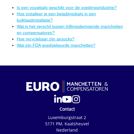
Is een vouwbalg geschikt voor de voedingsindustrie?
Hoe installeer je een beladingsbalg in een
bulklaadinstallatie?
Wat is het verschil tussen trillingsdempende manchetten
en compensatoren?
Hoe recyclebaar zijn airsocks?
Wat zijn FDA goedgekeurde manchetten?
Contact
Luxemburgstraat 2
5171 PM, Kaatsheuvel
Nederland