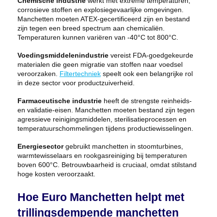
Chemische industrie
werkt met extreme temperaturen,
corrosieve stoffen en explosiegevaarlijke omgevingen.
Manchetten moeten ATEX-gecertificeerd zijn en bestand
zijn tegen een breed spectrum aan chemicaliën.
Temperaturen kunnen variëren van -40°C tot 800°C.
Voedingsmiddelenindustrie
vereist FDA-goedgekeurde
materialen die geen migratie van stoffen naar voedsel
veroorzaken.
Filtertechniek
speelt ook een belangrijke rol
in deze sector voor productzuiverheid.
Farmaceutische industrie
heeft de strengste reinheids-
en validatie-eisen. Manchetten moeten bestand zijn tegen
agressieve reinigingsmiddelen, sterilisatieprocessen en
temperatuurschommelingen tijdens productiewisselingen.
Energiesector
gebruikt manchetten in stoomturbines,
warmtewisselaars en rookgasreiniging bij temperaturen
boven 600°C. Betrouwbaarheid is cruciaal, omdat stilstand
hoge kosten veroorzaakt.
Hoe Euro Manchetten helpt met
trillingsdempende manchetten