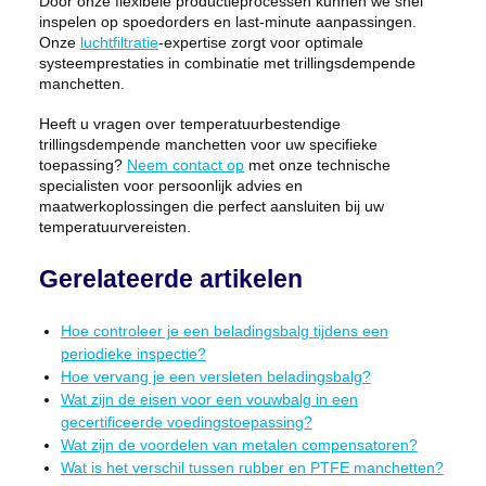
Door onze flexibele productieprocessen kunnen we snel
inspelen op spoedorders en last-minute aanpassingen.
Onze
luchtfiltratie
-expertise zorgt voor optimale
systeemprestaties in combinatie met trillingsdempende
manchetten.
Heeft u vragen over temperatuurbestendige
trillingsdempende manchetten voor uw specifieke
toepassing?
Neem contact op
met onze technische
specialisten voor persoonlijk advies en
maatwerkoplossingen die perfect aansluiten bij uw
temperatuurvereisten.
Gerelateerde artikelen
Hoe controleer je een beladingsbalg tijdens een
periodieke inspectie?
Hoe vervang je een versleten beladingsbalg?
Wat zijn de eisen voor een vouwbalg in een
gecertificeerde voedingstoepassing?
Wat zijn de voordelen van metalen compensatoren?
Wat is het verschil tussen rubber en PTFE manchetten?